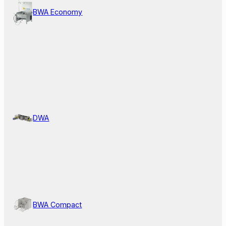
BWA Economy
DWA
BWA Compact