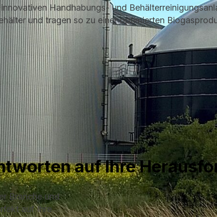
t innovativen Handhabungs- und Behälterreinigungsanl
hälter und tragen so zu einer optimierten Biogasprodu
tworten auf Ihre Herausf
rer Branche und
fekt auf Ihre