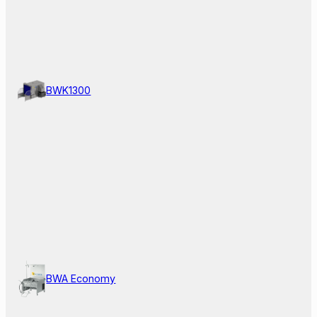
BWK1300
BWA Economy