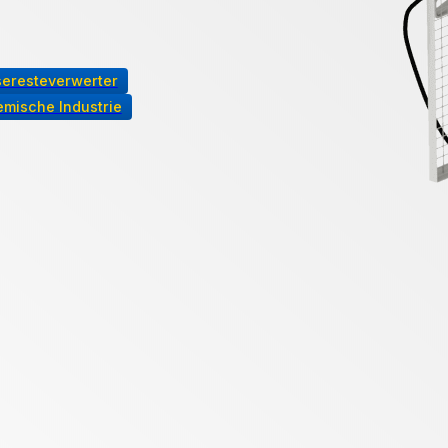
seresteverwerter
mische Industrie