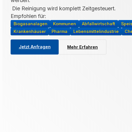
werden.
Die Reinigung wird komplett Zeitgesteuert.
Empfohlen für:
Biogasanalagen
Kommunen
Abfallwirtschaft
Spei
Krankenhäuser
Pharma
Lebensmittelindustrie
Che
Jetzt Anfragen
Mehr Erfahren