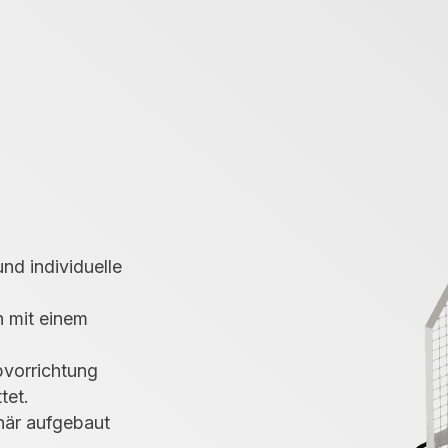
nd individuelle
h mit einem
pvorrichtung
tet.
när aufgebaut